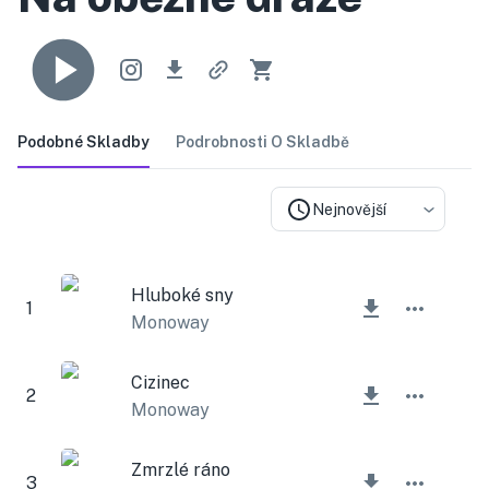
Podobné Skladby
Podrobnosti O Skladbě
Nejnovější
Hluboké sny
1
Monoway
Cizinec
2
Monoway
Zmrzlé ráno
3