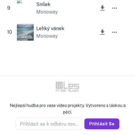
Snílek
9
Monoway
Lehký vánek
10
Monoway
Nejlepší hudba pro vaše video projekty. Vytvořeno s láskou a
péčí.
Přihlásit se k odběru novinek
Přihlásit Se