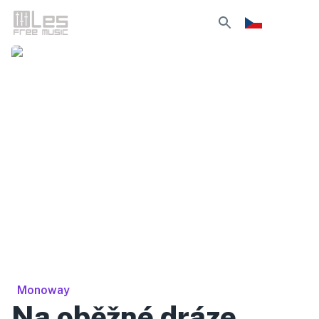
Monoway
Na oběžné dráze