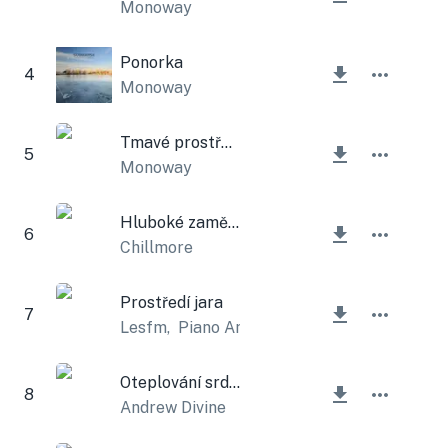
Monoway
Ponorka
4
Monoway
Tmavé prostředí
5
Monoway
Hluboké zaměření
6
Chillmore
Prostředí jara
7
Lesfm
,
Piano Amor
Oteplování srdce
8
Andrew Divine