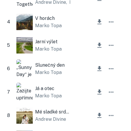
Andrew Divine
,
Lesfm
V horách
4
Marko Topa
Jarní výlet
5
Marko Topa
Slunečný den
6
Marko Topa
Já a otec
7
Marko Topa
Mé sladké srdce
8
Andrew Divine