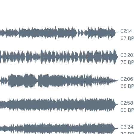
02:14
67
B
03:20
75
B
02:06
68
B
02:58
90
B
03:24