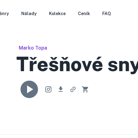
ánry
Nálady
Kolekce
Ceník
FAQ
Marko Topa
Třešňové sn