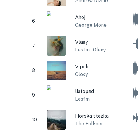
Andrew Divine
Ahoj
6
George Mone
Vlasy
7
Lesfm
,
Olexy
V poli
8
Olexy
listopad
9
Lesfm
Horská stezka
10
The Folkner