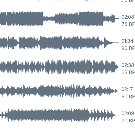
79
B
02:08
78
B
01:34
90
B
02:38
63
B
02:17
80
B
02:09
70
B