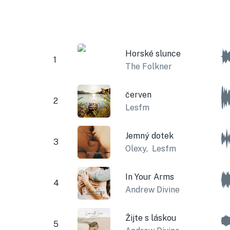
Horské slunce
1
The Folkner
červen
2
Lesfm
Jemný dotek
3
Olexy
,
Lesfm
In Your Arms
4
Andrew Divine
Žijte s láskou
5