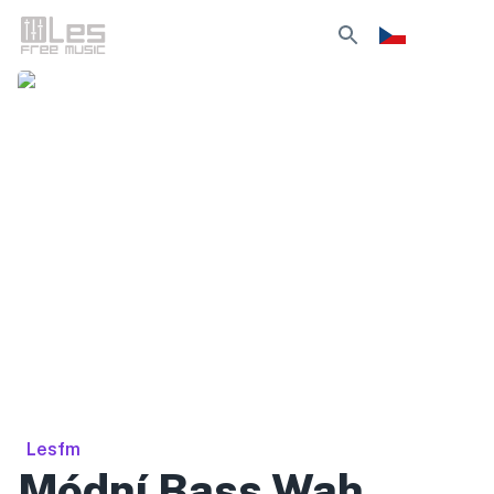
Lesfm
Módní Bass Wah