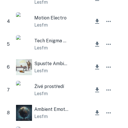
Lesfm
Motion Electro
4
Lesfm
Tech Enigma Kit
5
Lesfm
Spusťte Ambient
6
Lesfm
Živé prostředí
7
Lesfm
Ambient Emotional Sad
8
Lesfm