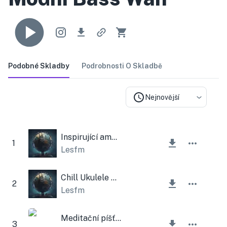
Podobné Skladby
Podrobnosti O Skladbě
Nejnovější
Inspirující ambientní lampa
1
Lesfm
Chill Ukulele A Akustická Kytara
2
Lesfm
Meditační píšťalka Ambient
3