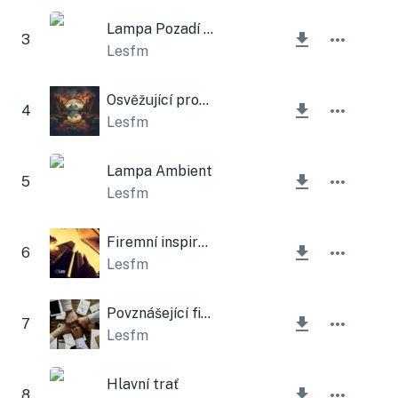
Lampa Pozadí Firemní
3
Lesfm
Osvěžující prostředí
4
Lesfm
Lampa Ambient
5
Lesfm
Firemní inspirace
6
Lesfm
Povznášející firemní a inspirující
7
Lesfm
Hlavní trať
8