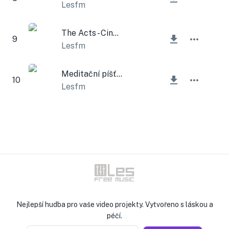
Lesfm
The Acts - Cinematic Time Pad
9
Lesfm
Meditační píšťalka Ambient
10
Lesfm
Nejlepší hudba pro vaše video projekty. Vytvořeno s láskou a
péčí.