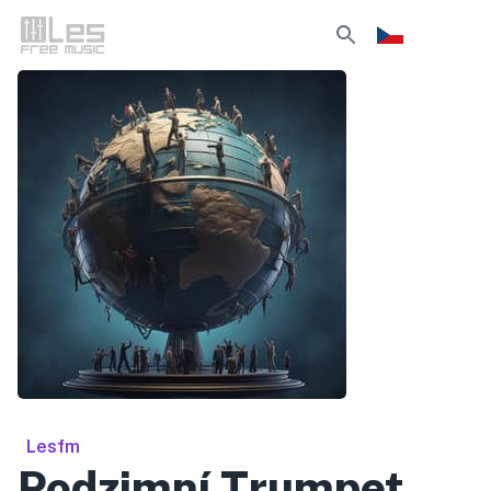
Lesfm
Podzimní Trumpet