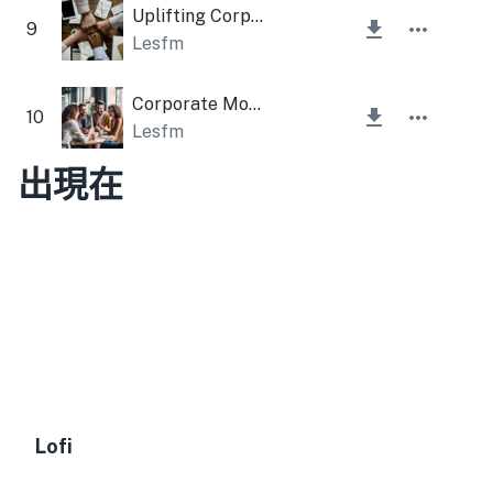
Uplifting Corporate and Inspiring
9
Lesfm
Corporate Motivational Trumpet
10
Lesfm
出現在
Lofi