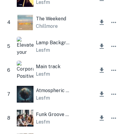
Lesfm
The Weekend
4
Chillmore
Lamp Background Corporate
5
Lesfm
Main track
6
Lesfm
Atmospheric Morning Corporate
7
Lesfm
Funk Groove Nature
8
Lesfm