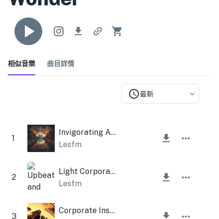
相似音樂
曲目詳情
最新
Invigorating Ambient
1
Lesfm
Light Corporate Background
2
Lesfm
Corporate Inspiration
3