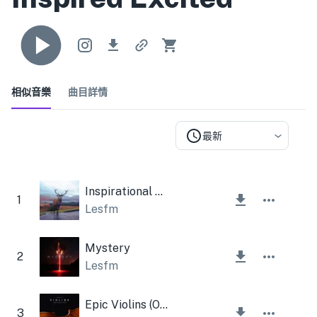
相似音樂
曲目詳情
最新
Inspirational Story
1
Lesfm
Mystery
2
Lesfm
Epic Violins (Orchestral)
3