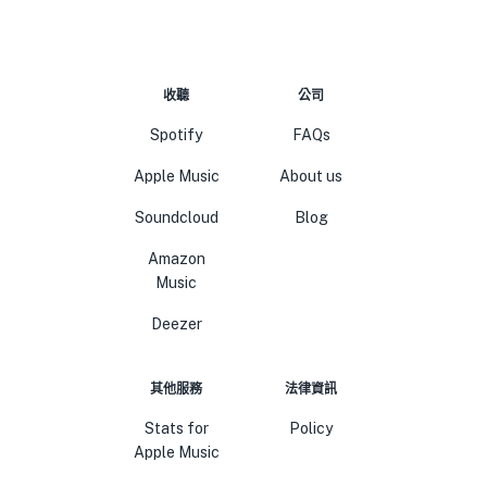
收聽
公司
Spotify
FAQs
Apple Music
About us
Soundcloud
Blog
Amazon
Music
Deezer
其他服務
法律資訊
Stats for
Policy
Apple Music