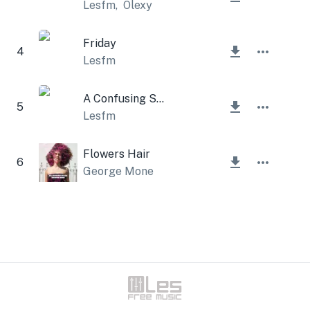
Lesfm
,
Olexy
Friday
4
Lesfm
A Confusing Story
5
Lesfm
Flowers Hair
6
George Mone