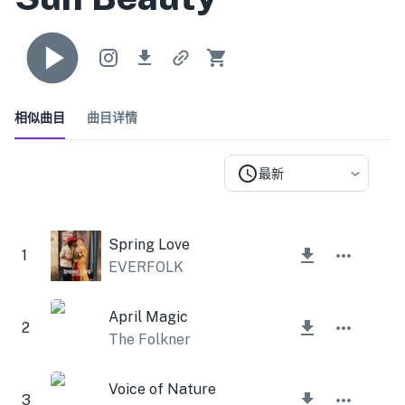
相似曲目
曲目详情
最新
Spring Love
1
EVERFOLK
April Magic
2
The Folkner
Voice of Nature
3