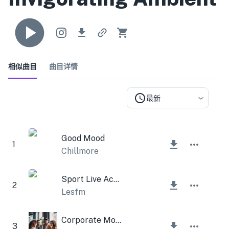
相似曲目
曲目详情
最新
Good Mood
1
Chillmore
Sport Live Acoustic Guitar
2
Lesfm
Corporate Motivational Trumpet
3