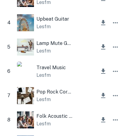
Lesfm
Upbeat Guitar
4
Lesfm
Lamp Mute Guitar Corporate
5
Lesfm
Travel Music
6
Lesfm
Pop Rock Corporate
7
Lesfm
Folk Acoustic Harmonica
8
Lesfm