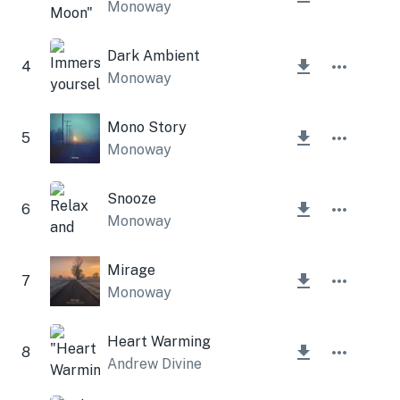
Monoway
Dark Ambient
4
Monoway
Mono Story
5
Monoway
Snooze
6
Monoway
Mirage
7
Monoway
Heart Warming
8
Andrew Divine