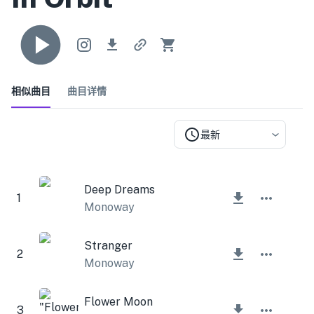
相似曲目
曲目详情
最新
Deep Dreams
1
Monoway
Stranger
2
Monoway
Flower Moon
3