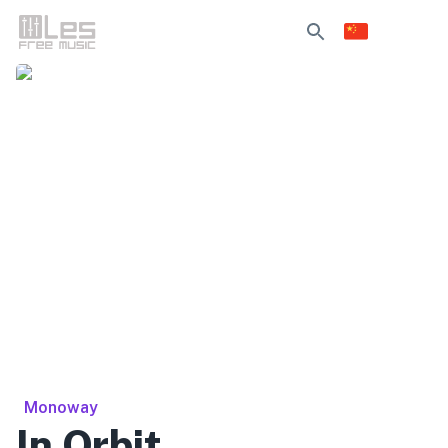
Monoway
In Orbit