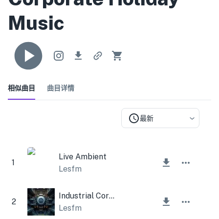
Music
相似曲目
曲目详情
最新
Live Ambient
1
Lesfm
Industrial Corporate
2
Lesfm