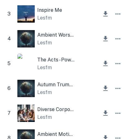
Inspire Me
3
Lesfm
Ambient Worship
4
Lesfm
The Acts - Power Pop Guitar
5
Lesfm
Autumn Trumpet Background Corporate
6
Lesfm
Diverse Corporate Electric Guitar
7
Lesfm
Ambient Motion
8