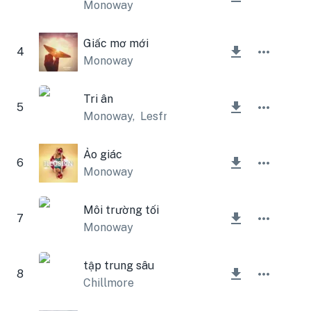
Monoway
Giấc mơ mới
4
Monoway
Tri ân
5
Monoway
,
Lesfm
Ảo giác
6
Monoway
Môi trường tối
7
Monoway
tập trung sâu
8
Chillmore