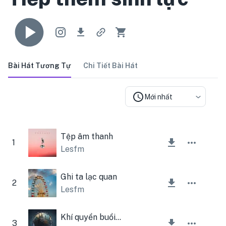
Bài Hát Tương Tự
Chi Tiết Bài Hát
Mới nhất
Tệp âm thanh
1
Lesfm
Ghi ta lạc quan
2
Lesfm
Khí quyển buổi sáng công ty
3