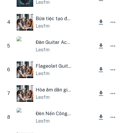
Lesfm
Bữa tiệc tạo động lực vui vẻ
4
Lesfm
Đàn Guitar Acoustic Thể Thao Sống Động
5
Lesfm
Flageolet Guitar Động Lực
6
Lesfm
Hòa âm dân gian
7
Lesfm
Đèn Nền Công Ty
8
Lesfm