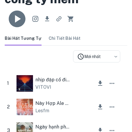
Bài Hát Tương Tự
Chi Tiết Bài Hát
Mới nhất
nhịp đập cổ điển
1
VITOVI
Này Hợp Ale Ale Ale
2
Lesfm
Ngày hạnh phúc
3