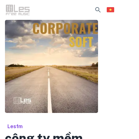
Lesfm
công ty mềm