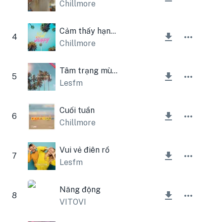
Chillmore
Cảm thấy hạnh phúc
4
Chillmore
Tâm trạng mùa hè
5
Lesfm
Cuối tuần
6
Chillmore
Vui vẻ điên rồ
7
Lesfm
Năng động
8
VITOVI