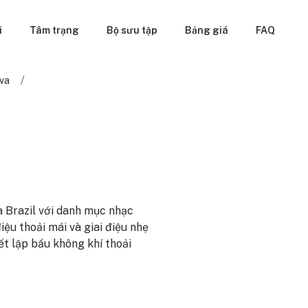
i
Tâm trạng
Bộ sưu tập
Bảng giá
FAQ
/
va
a
 Brazil với danh mục nhạc
ệu thoải mái và giai điệu nhẹ
t lập bầu không khí thoải