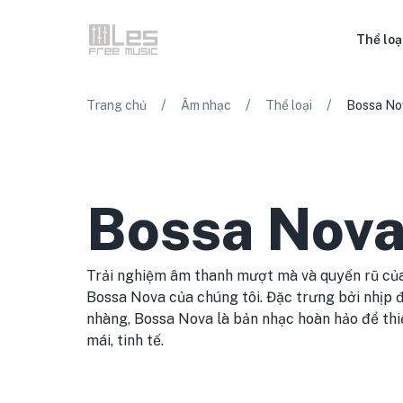
Thể loạ
/
/
/
Trang chủ
Âm nhạc
Thể loại
Bossa No
Bossa Nov
Trải nghiệm âm thanh mượt mà và quyến rũ của
Bossa Nova của chúng tôi. Đặc trưng bởi nhịp đi
nhàng, Bossa Nova là bản nhạc hoàn hảo để thiế
mái, tinh tế.