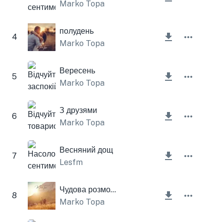
Marko Topa
полудень
4
Marko Topa
Вересень
5
Marko Topa
З друзями
6
Marko Topa
Весняний дощ
7
Lesfm
Чудова розмова
8
Marko Topa