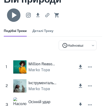
Подібні Треки
Деталі Треку
Найновіші
Million Reason Instrumental
1
Marko Topa
Інструментальний лабіринт
2
Marko Topa
Осінній удар
3