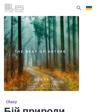
Olexy
Бій природи