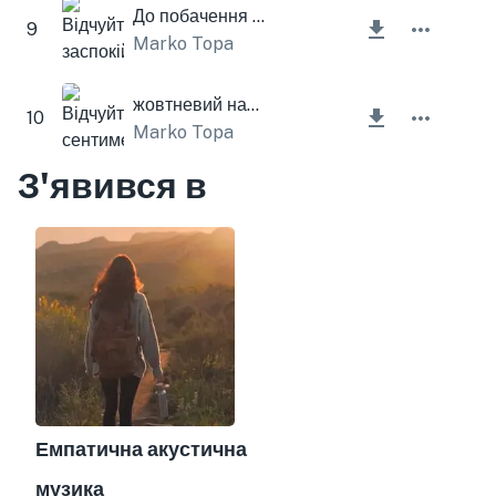
До побачення літо
9
Marko Topa
жовтневий настрій
10
Marko Topa
З'явився в
Емпатична акустична
музика