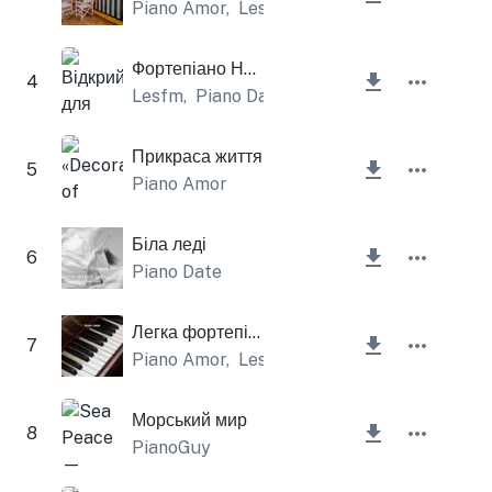
Piano Amor
,
Lesfm
Фортепіано Надія
4
Lesfm
,
Piano Date
Прикраса життя
5
Piano Amor
Біла леді
6
Piano Date
Легка фортепіанна імпровізація
7
Piano Amor
,
Lesfm
Морський мир
8
PianoGuy