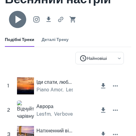
Подібні Треки
Деталі Треку
Найновіші
Іди спати, любов моя
1
Piano Amor
,
Lesfm
Аврора
2
Lesfm
,
Verbovets
Натхненний відпочинок
3