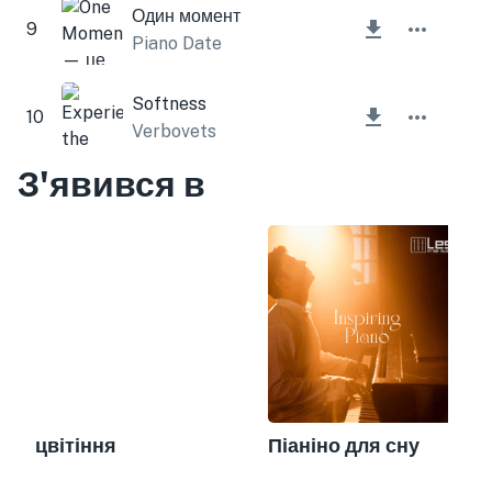
Один момент
9
Piano Date
Softness
10
Verbovets
З'явився в
цвітіння
Піаніно для сну