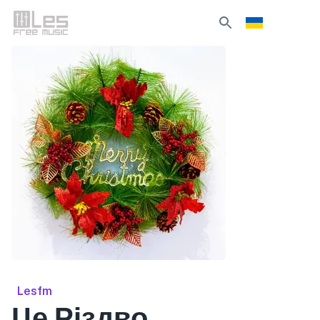
Lesfm
Це Різдво