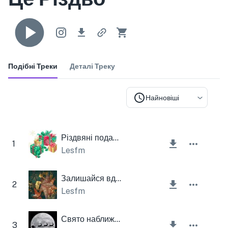
Подібні Треки
Деталі Треку
Найновіші
Різдвяні подарунки
1
Lesfm
Залишайся вдома на Різдво
2
Lesfm
Свято наближається
3