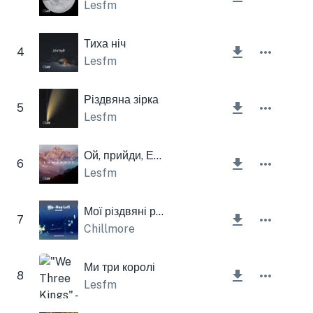
Lesfm
Тиха ніч
4
Lesfm
Різдвяна зірка
5
Lesfm
Ой, прийди, Еммануелю
6
Lesfm
Мої різдвяні ритми
7
Chillmore
Ми три королі
8
Lesfm