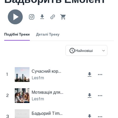
Подібні Треки
Деталі Треку
Найновіші
Сучасний корпоратив
1
Lesfm
Мотивація для гітари Flageolet
2
Lesfm
Бадьорий Timelapse
3