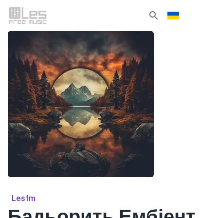
Lesfm
Бадьорить Ембіент