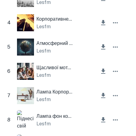
Lesfm
Корпоративне натхнення
4
Lesfm
Атмосферний ранковий корпоратив
5
Lesfm
Щасливої мотиваційної вечірки
6
Lesfm
Лампа Корпоративна музика
7
Lesfm
Лампа фон корпоративний
8
Lesfm