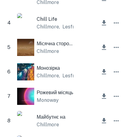
Chillmore
Chill Life
4
Chillmore
,
Lesfm
Місячна сторона
5
Chillmore
Монозірка
6
Chillmore
,
Lesfm
Рожевий місяць
7
Monoway
Майбутнє на
8
Chillmore