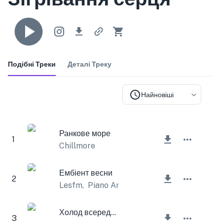
Подібні Треки
Деталі Треку
Найновіші
Ранкове море
1
Chillmore
Ембіент весни
2
Lesfm
,
Piano Amor
Холод всередині
3