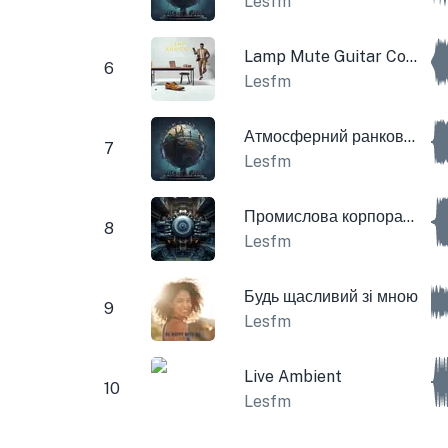
Lesfm
Lamp Mute Guitar Corporate
6
Lesfm
Атмосферний ранковий корпоратив
7
Lesfm
Промислова корпорація
8
Lesfm
Будь щасливий зі мною
9
Lesfm
Live Ambient
10
Lesfm