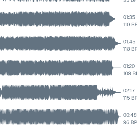
95
B
01:35
110
B
01:45
118
B
01:20
109
B
02:17
115
B
00:48
96
B