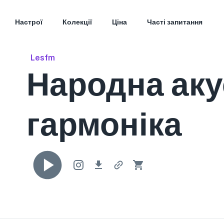
Настрої
Колекції
Ціна
Часті запитання
Lesfm
Народна аку
гармоніка