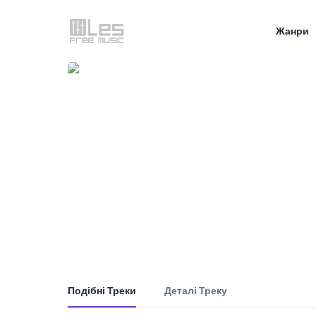
Жанри
Подібні Треки
Деталі Треку