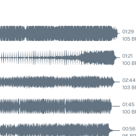
01:29
105
B
01:21
100
B
02:44
103
B
01:45
100
B
00:56