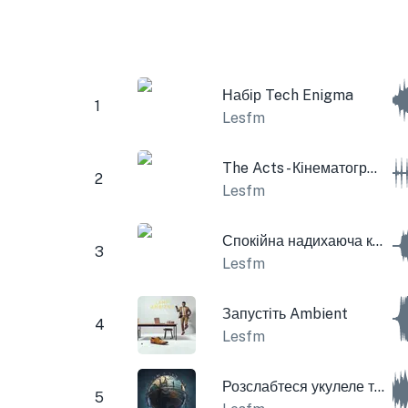
Набір Tech Enigma
1
Lesfm
The Acts - Кінематографічний Time Pad
2
Lesfm
Спокійна надихаюча кінематографічна музика
3
Lesfm
Запустіть Ambient
4
Lesfm
Розслабтеся укулеле та акустична гітара
5