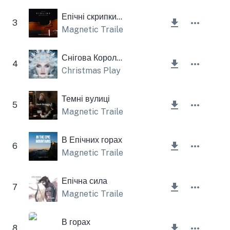
Епічні скрипки (оркестр)
3
Magnetic Trailer
Снігова Королева
4
Christmas Play
Темні вулиці
5
Magnetic Trailer
В Епічних горах
6
Magnetic Trailer
Епічна сила
7
Magnetic Trailer
В горах
8