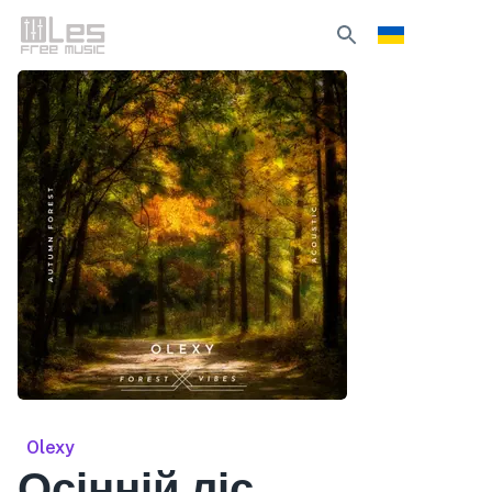
Olexy
Осінній ліс