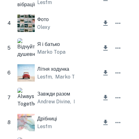
Lesfm
Фото
4
Olexy
Я і батько
5
Marko Topa
Літня ходунка
6
Lesfm
,
Marko Topa
Завжди разом
7
Andrew Divine
,
Lesfm
Дрібниці
8
Lesfm