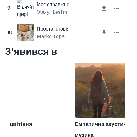
Моє справжнє місце
9
Olexy
,
Lesfm
Проста історія
10
Marko Topa
З'явився в
цвітіння
Емпатична акустична
музика