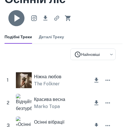
Подібні Треки
Деталі Треку
Найновіші
Ніжна любов
1
The Folkner
Красива весна
2
Marko Topa
Осінні вібрації
3