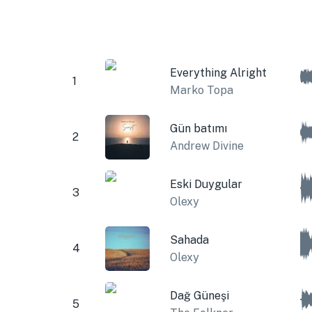
Everything Alright
1
Marko Topa
Gün batımı
2
Andrew Divine
Eski Duygular
3
Olexy
Sahada
4
Olexy
Dağ Güneşi
5