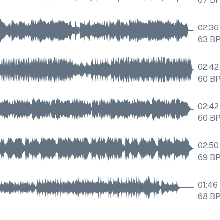
67
B
02:36
63
B
02:42
60
B
02:42
60
B
02:50
69
B
01:46
68
B