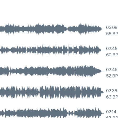
03:09
55
B
02:48
60
B
02:45
52
B
02:38
63
B
02:14