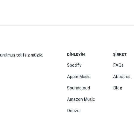
DINLEYIN
ŞIRKET
turulmuş telifsiz müzik.
Spotify
FAQs
Apple Music
About us
Soundcloud
Blog
Amazon Music
Deezer