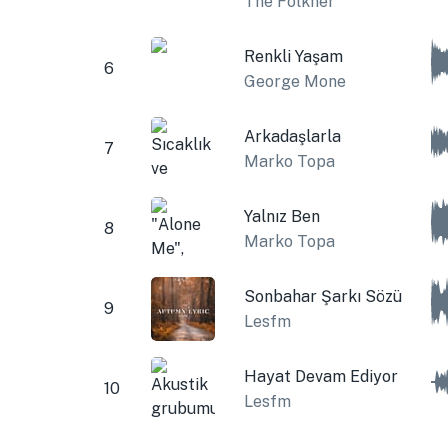
The Folkner
Renkli Yaşam
6
George Mone
Arkadaşlarla
7
Marko Topa
Yalnız Ben
8
Marko Topa
Sonbahar Şarkı Sözü
9
Lesfm
Hayat Devam Ediyor
10
Lesfm