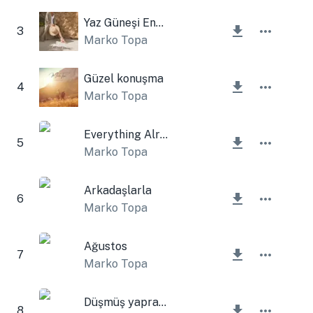
Yaz Güneşi Enstrümantal
3
Marko Topa
Güzel konuşma
4
Marko Topa
Everything Alright
5
Marko Topa
Arkadaşlarla
6
Marko Topa
Ağustos
7
Marko Topa
Düşmüş yapraklar
8