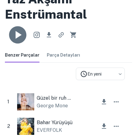
Enstrümantal
Benzer Parçalar
Parça Detayları
En yeni
Güzel bir ruh hali
1
George Mone
Bahar Yürüyüşü
2
EVERFOLK