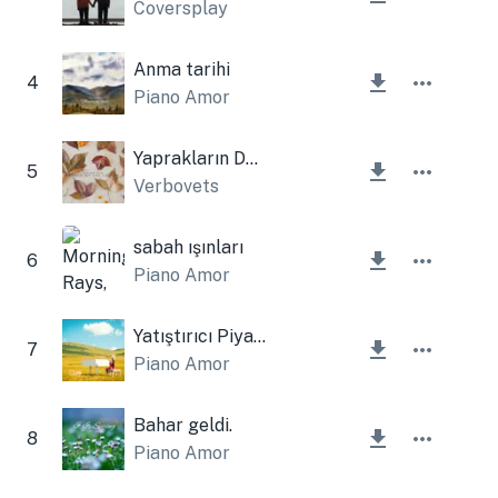
Coversplay
Anma tarihi
4
Piano Amor
Yaprakların Dansı
5
Verbovets
sabah ışınları
6
Piano Amor
Yatıştırıcı Piyano
7
Piano Amor
Bahar geldi.
8
Piano Amor