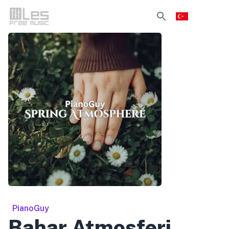
PianoGuy
Bahar Atmosferi