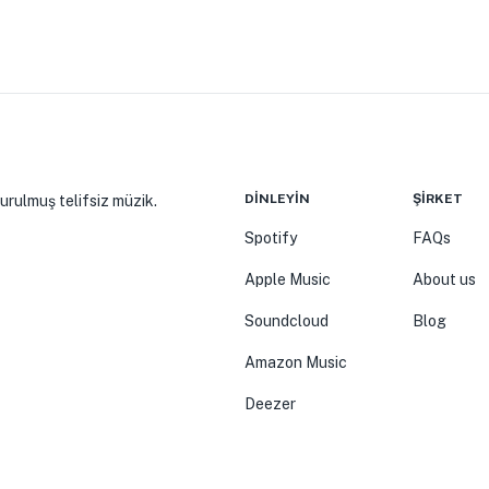
DINLEYIN
ŞIRKET
turulmuş telifsiz müzik.
Spotify
FAQs
Apple Music
About us
Soundcloud
Blog
Amazon Music
Deezer