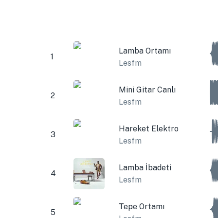
Lamba Ortamı
1
Lesfm
Mini Gitar Canlı
2
Lesfm
Hareket Elektro
3
Lesfm
Lamba İbadeti
4
Lesfm
Tepe Ortamı
5