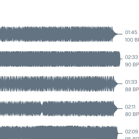
01:45
100
B
02:33
90
B
01:33
88
B
02:11
80
B
02:09