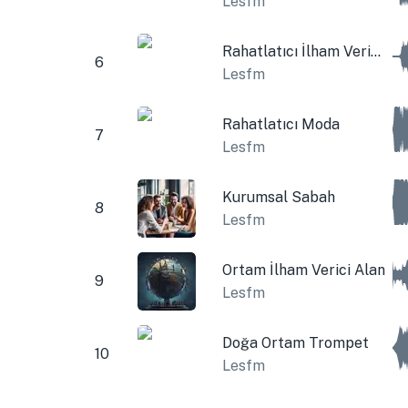
Lesfm
Rahatlatıcı İlham Verici Sinematik Müzik
6
Lesfm
Rahatlatıcı Moda
7
Lesfm
Kurumsal Sabah
8
Lesfm
Ortam İlham Verici Alan
9
Lesfm
Doğa Ortam Trompet
10
Lesfm