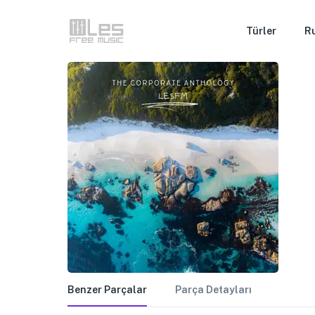
Türler
R
Benzer Parçalar
Parça Detayları