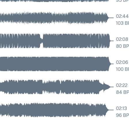
95
B
02:44
103
B
02:08
80
B
02:06
100
B
02:22
84
B
02:13
96
B