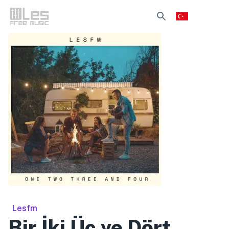
Lesfm
Bir İki Üç ve Dört