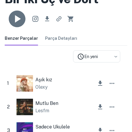
Benzer Parçalar
Parça Detayları
En yeni
Aşık kız
1
Olexy
Mutlu Ben
2
Lesfm
Sadece Ukulele
3