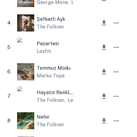
George Mone
,
Lesfm
Şefkatli Aşk
4
The Folkner
Pazartesi
5
Lesfm
Temmuz Modu
6
Marko Topa
Hayatın Renkleri
7
The Folkner
,
Lesfm
Nehir
8
The Folkner