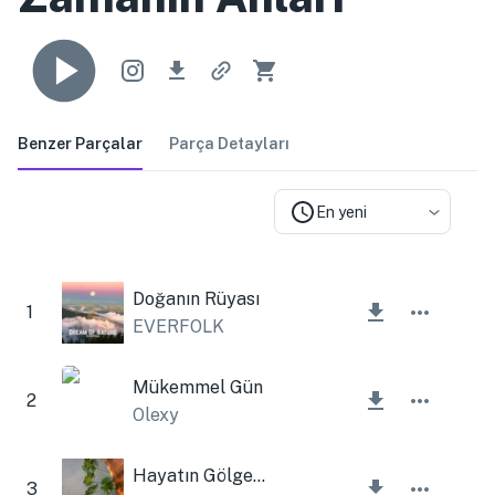
Benzer Parçalar
Parça Detayları
En yeni
Doğanın Rüyası
1
EVERFOLK
Mükemmel Gün
2
Olexy
Hayatın Gölgesi
3