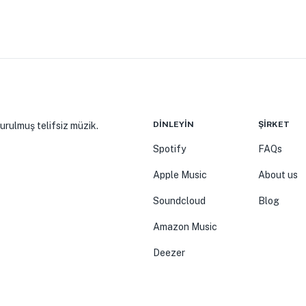
DINLEYIN
ŞIRKET
turulmuş telifsiz müzik.
Spotify
FAQs
Apple Music
About us
Soundcloud
Blog
Amazon Music
Deezer