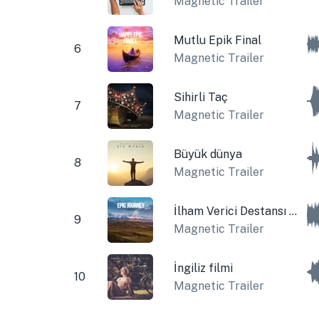
Magnetic Trailer
Mutlu Epik Final
6
Magnetic Trailer
Sihirli Taç
7
Magnetic Trailer
Büyük dünya
8
Magnetic Trailer
İlham Verici Destansı Bir Yolculuk
9
Magnetic Trailer
İngiliz filmi
10
Magnetic Trailer