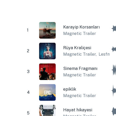
Karayip Korsanları
1
Magnetic Trailer
Rüya Kraliçesi
2
Magnetic Trailer
,
Lesfm
Sinema Fragmanı
3
Magnetic Trailer
epiklik
4
Magnetic Trailer
Hayat hikayesi
5