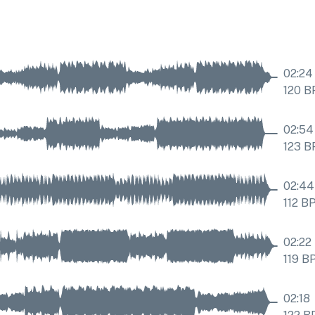
02:24
120
B
02:54
123
B
02:44
112
B
02:22
119
B
02:18