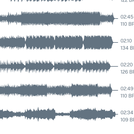
122
B
02:45
110
B
02:10
134
B
02:20
126
B
02:49
110
B
02:34
109
B