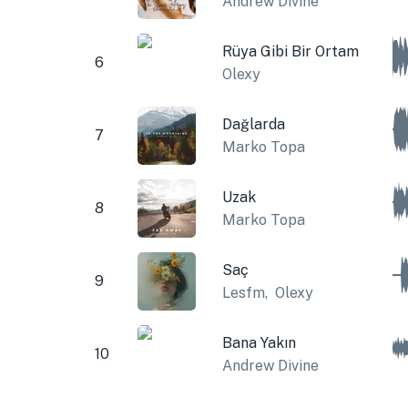
Andrew Divine
Rüya Gibi Bir Ortam
6
Olexy
Dağlarda
7
Marko Topa
Uzak
8
Marko Topa
Saç
9
Lesfm
,
Olexy
Bana Yakın
10
Andrew Divine