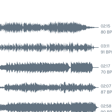
02:15
80
B
03:11
91
BP
02:17
70
B
02:07
87
B
02:58