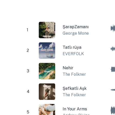
ŞarapZamanı
1
George Mone
Tatlı rüya
2
EVERFOLK
Nehir
3
The Folkner
Şefkatli Aşk
4
The Folkner
In Your Arms
5