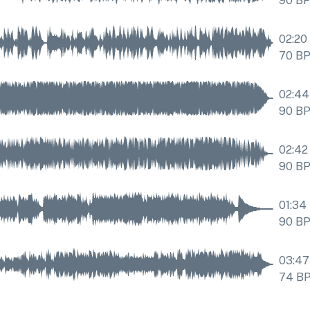
90
B
02:20
70
B
02:44
90
B
02:42
90
B
01:34
90
B
03:47
74
B