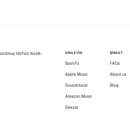
DINLEYIN
ŞIRKET
turulmuş telifsiz müzik.
Spotify
FAQs
Apple Music
About us
Soundcloud
Blog
Amazon Music
Deezer