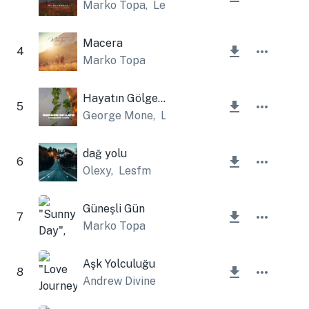
Marko Topa
,
Lesfm
Macera
4
Marko Topa
Hayatın Gölgesi
5
George Mone
,
Lesfm
dağ yolu
6
Olexy
,
Lesfm
Güneşli Gün
7
Marko Topa
Aşk Yolculuğu
8
Andrew Divine