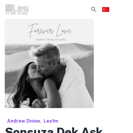
Andrew Divine
,
Lesfm
Sonsuza Dek Aşk