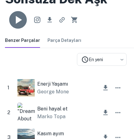
Benzer Parçalar
Parça Detayları
En yeni
Enerji Yaşamı
1
George Mone
Beni hayal et
2
Marko Topa
Kasım ayım
3