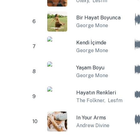
Olexy
,
Lesfm
Bir Hayat Boyunca
6
George Mone
Kendi İçimde
7
George Mone
Yaşam Boyu
8
George Mone
Hayatın Renkleri
9
The Folkner
,
Lesfm
In Your Arms
10
Andrew Divine