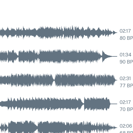
02:17
80
B
01:34
90
B
02:31
77
B
02:17
70
B
02:06