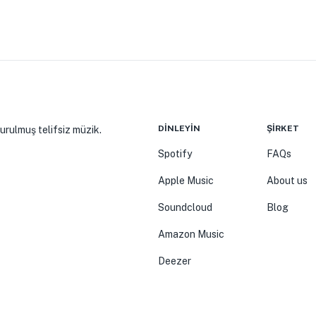
DINLEYIN
ŞIRKET
turulmuş telifsiz müzik.
Spotify
FAQs
Apple Music
About us
Soundcloud
Blog
Amazon Music
Deezer