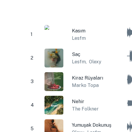
Kasım
1
Lesfm
Saç
2
Lesfm
,
Olexy
Kiraz Rüyaları
3
Marko Topa
Nehir
4
The Folkner
Yumuşak Dokunuş
5