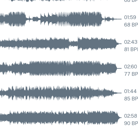
68
B
01:59
68
B
02:43
81
BP
02:60
77
B
01:44
85
B
02:58
90
B