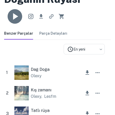
Benzer Parçalar
Parça Detayları
En yeni
Dağ Doğa
1
Olexy
Kış zamanı
2
Olexy
,
Lesfm
Tatlı rüya
3