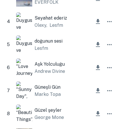
EVERFOLK
Seyahat ederiz
4
Olexy
,
Lesfm
doğunun sesi
5
Lesfm
Aşk Yolculuğu
6
Andrew Divine
Güneşli Gün
7
Marko Topa
Güzel şeyler
8
George Mone