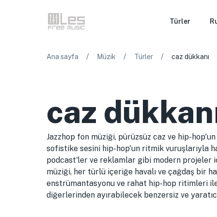
Türler
R
/
/
/
Ana sayfa
Müzik
Türler
caz dükkanı
caz dükkan
Jazzhop fon müziği, pürüzsüz caz ve hip-hop'un
sofistike sesini hip-hop'un ritmik vuruşlarıyla h
podcast'ler ve reklamlar gibi modern projeler i
müziği, her türlü içeriğe havalı ve çağdaş bir h
enstrümantasyonu ve rahat hip-hop ritimleri ile
diğerlerinden ayırabilecek benzersiz ve yaratıcı