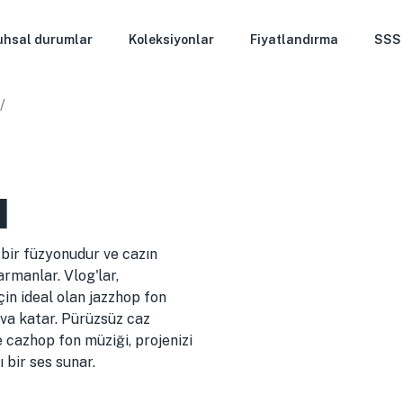
uhsal durumlar
Koleksiyonlar
Fiyatlandırma
SSS
/
ı
 bir füzyonudur ve cazın
armanlar. Vlog'lar,
çin ideal olan jazzhop fon
ava katar. Pürüzsüz caz
 cazhop fon müziği, projenizi
 bir ses sunar.