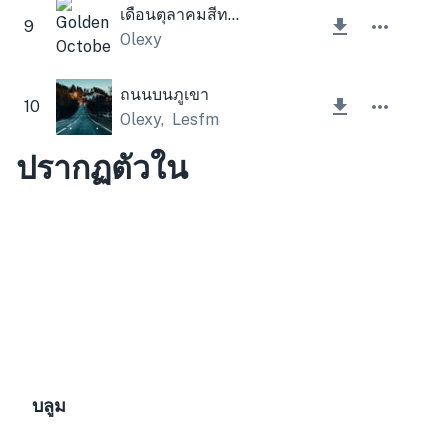
เดือนตุลาคมสีทอง
9
Olexy
ถนนบนภูเขา
10
Olexy
,
Lesfm
ปรากฏตัวใน
บลูม