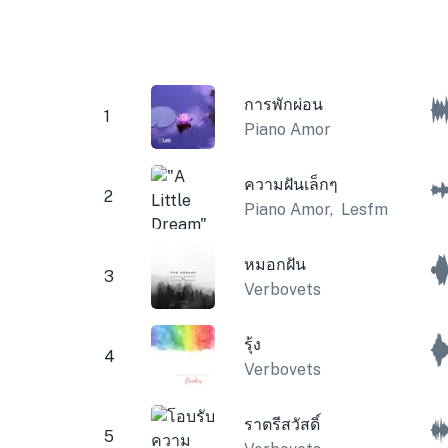
การพักผ่อน
1
Piano Amor
ความฝันเล็กๆ
2
Piano Amor
,
Lesfm
หมอกฝัน
3
Verbovets
รุ้ง
4
Verbovets
ราตรีสวัสดิ์
5