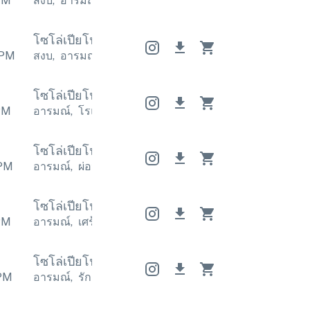
PM
สงบ
,
อารมณ์
สงบ
,
อารมณ์
สงบ
,
อารมณ์
โซโล่เปียโน
โซโล่เปียโน
โซโล่เปียโน
PM
สงบ
,
อารมณ์
สงบ
,
อารมณ์
สงบ
,
อารมณ์
โซโล่เปียโน
โซโล่เปียโน
โซโล่เปียโน
PM
อารมณ์
,
โรแมนติก
อารมณ์
,
โรแมนติก
อารมณ์
,
โรแม
โซโล่เปียโน
โซโล่เปียโน
โซโล่เปียโน
PM
อารมณ์
,
ผ่อนคลาย
อารมณ์
,
ผ่อนคลาย
อารมณ์
,
ผ่อน
โซโล่เปียโน
โซโล่เปียโน
โซโล่เปียโน
PM
อารมณ์
,
เศร้า
อารมณ์
,
เศร้า
อารมณ์
,
เศร้า
โซโล่เปียโน
โซโล่เปียโน
โซโล่เปียโน
PM
อารมณ์
,
รัก
อารมณ์
,
รัก
อารมณ์
,
รัก