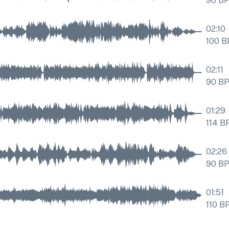
90
B
02:10
100
B
02:11
90
B
01:29
114
B
02:26
90
B
01:51
110
B