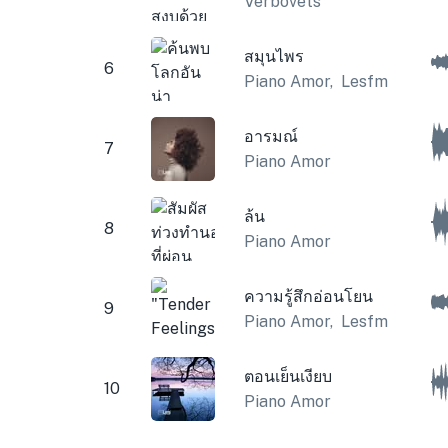
Verbovets
สมุนไพร
6
Piano Amor
,
Lesfm
อารมณ์
7
Piano Amor
ล้น
8
Piano Amor
ความรู้สึกอ่อนโยน
9
Piano Amor
,
Lesfm
ตอนเย็นเงียบ
10
Piano Amor