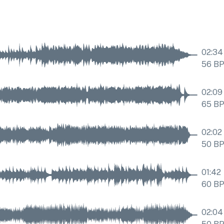
02:34
56
B
02:09
65
B
02:02
50
B
01:42
60
B
02:04