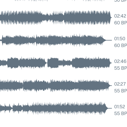
50
B
02:42
60
B
01:50
60
B
02:46
55
B
02:27
55
B
01:52
55
B