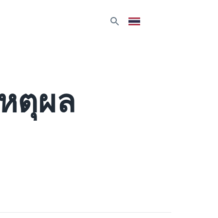
เหตุผล