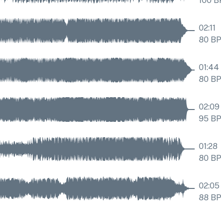
100
B
02:11
80
B
01:44
80
B
02:09
95
B
01:28
80
B
02:05
88
B