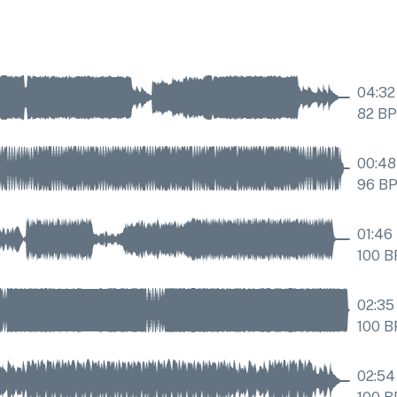
04:32
82
B
00:48
96
B
01:46
100
B
02:35
100
B
02:54