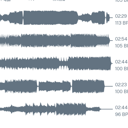
105
B
02:29
113
B
02:54
105
B
02:44
100
B
02:23
100
B
02:44
96
B