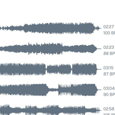
02:27
100
B
02:23
88
B
03:15
87
B
03:04
90
B
02:58