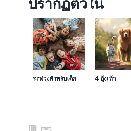
ปรากฏตัวใน
รถพ่วงสำหรับเด็ก
4 อุ้งเท้า