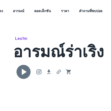
ลง
อารมณ์
คอลเล็กชัน
ราคา
คำถามที่พบบ่อย
Lesfm
อารมณ์ร่าเริง