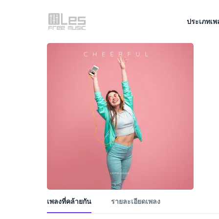
ประเภทเพ
เพลงที่คล้ายกัน
รายละเอียดเพลง