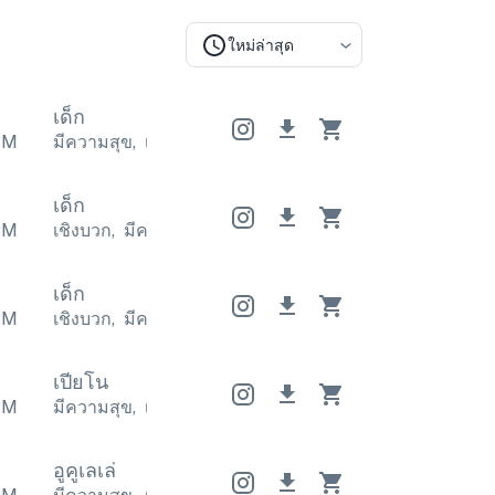
ใหม่ล่าสุด
เด็ก
PM
มีความสุข
,
เชิงบวก
มีความสุข
,
เชิงบวก
มีความสุข
,
เช
เด็ก
PM
เชิงบวก
,
มีความสุข
เชิงบวก
,
มีความสุข
เชิงบวก
,
มีคว
เด็ก
PM
เชิงบวก
,
มีความสุข
เชิงบวก
,
มีความสุข
เชิงบวก
,
มีคว
เปียโน
PM
มีความสุข
,
เชิงบวก
มีความสุข
,
เชิงบวก
มีความสุข
,
เช
อูคูเลเล่