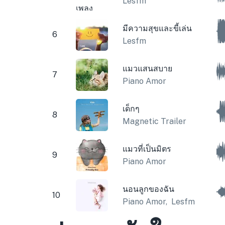
Lesfm
มีความสุขและขี้เล่น
6
Lesfm
แมวแสนสบาย
7
Piano Amor
เด็กๆ
8
Magnetic Trailer
แมวที่เป็นมิตร
9
Piano Amor
นอนลูกของฉัน
10
Piano Amor
,
Lesfm