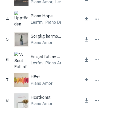
Piano Amor
,
Lesfm
Piano Hope
4
Lesfm
,
Piano Date
Sorglig harmoni
5
Piano Amor
En själ full av hopp
6
Lesfm
,
Piano Amor
Höst
7
Piano Amor
Höstkonst
8
Piano Amor