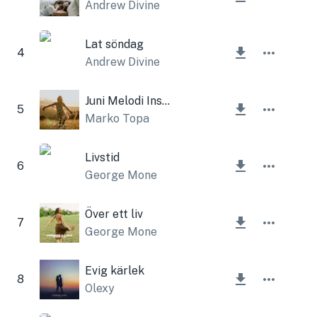
Andrew Divine
Lat söndag
4
Andrew Divine
Juni Melodi Instrumental
5
Marko Topa
Livstid
6
George Mone
Över ett liv
7
George Mone
Evig kärlek
8
Olexy