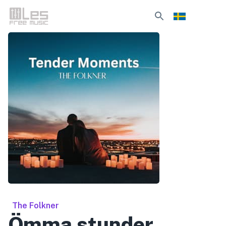
The Folkner
Ömma stunder