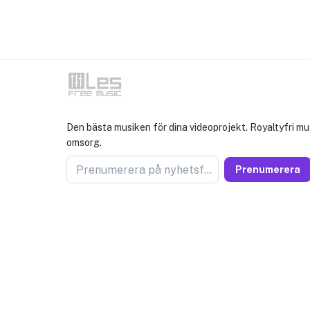
Den bästa musiken för dina videoprojekt. Royaltyfri m
omsorg.
Prenumerera på nyhetsförsäljare
Prenumerera