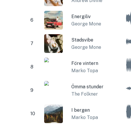
Andrew Divine
Energiliv
6
George Mone
Stadsvibe
7
George Mone
Före vintern
8
Marko Topa
Ömma stunder
9
The Folkner
I bergen
10
Marko Topa