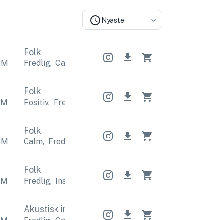
Nyaste
Folk
PM
Fredlig
,
Calm
Fredlig
,
Calm
Fredlig
,
Calm
Folk
PM
Positiv
,
Fredlig
Positiv
,
Fredlig
Positiv
,
Fredlig
Folk
PM
Calm
,
Fredlig
Calm
,
Fredlig
Calm
,
Fredlig
Folk
PM
Fredlig
,
Inspirerande
Fredlig
,
Inspirerande
Fredlig
Akustisk indie
Akustisk indie
Akustisk indie