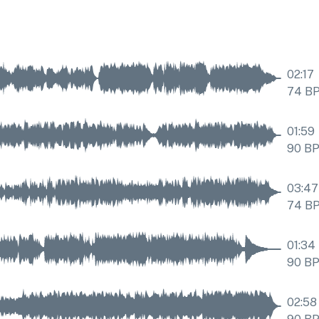
02:17
74
B
01:59
90
B
03:47
74
B
01:34
90
B
02:58