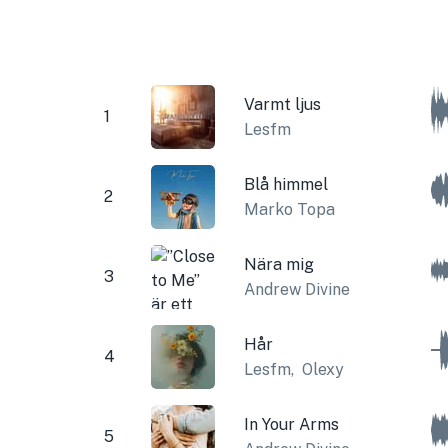
Varmt ljus
1
Lesfm
Blå himmel
2
Marko Topa
Nära mig
3
Andrew Divine
Hår
4
Lesfm
,
Olexy
In Your Arms
5