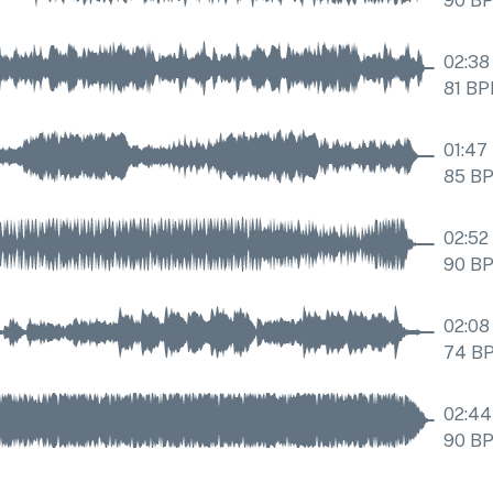
90
B
02:38
81
BP
01:47
85
B
02:52
90
B
02:08
74
B
02:44
90
B