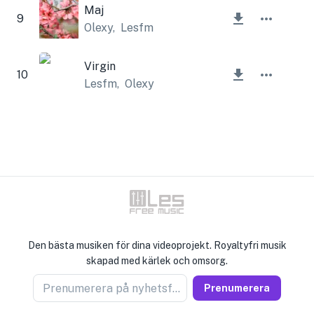
Maj
9
Olexy
,
Lesfm
Virgin
10
Lesfm
,
Olexy
Den bästa musiken för dina videoprojekt. Royaltyfri musik
skapad med kärlek och omsorg.
Prenumerera på nyhetsförsäljare
Prenumerera