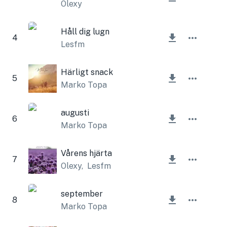
Olexy
Håll dig lugn
4
Lesfm
Härligt snack
5
Marko Topa
augusti
6
Marko Topa
Vårens hjärta
7
Olexy
,
Lesfm
september
8
Marko Topa