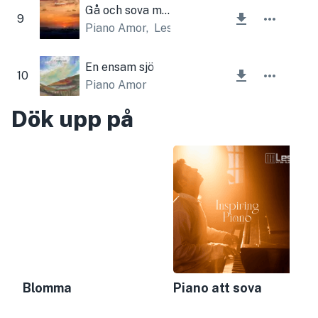
Gå och sova min älskade
9
Piano Amor
,
Lesfm
En ensam sjö
10
Piano Amor
Dök upp på
Blomma
Piano att sova