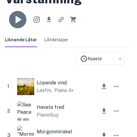
Liknande Låtar
Låtdetaljer
Nyaste
Löpande vind
1
Lesfm
,
Piano Amor
Havets fred
2
PianoGuy
Morgonmirakel
3