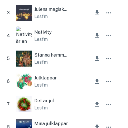
Julens magiska natt
3
Lesfm
Nativity
4
Lesfm
Stanna hemma i julklapp
5
Lesfm
Julklappar
6
Lesfm
Det är jul
7
Lesfm
Mina julklappar
8