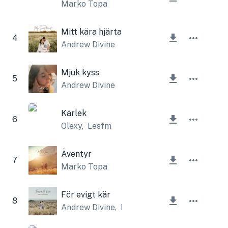
Marko Topa
Mitt kära hjärta
4
Andrew Divine
Mjuk kyss
5
Andrew Divine
Kärlek
6
Olexy
,
Lesfm
Äventyr
7
Marko Topa
För evigt kär
8
Andrew Divine
,
Lesfm