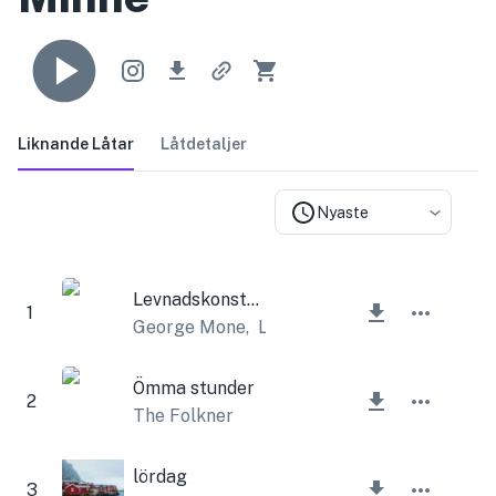
Liknande Låtar
Låtdetaljer
Nyaste
Levnadskonsten
1
George Mone
,
Lesfm
Ömma stunder
2
The Folkner
lördag
3