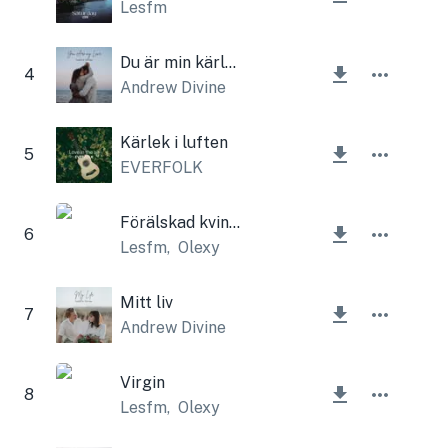
Lesfm
Du är min kärlek
4
Andrew Divine
Kärlek i luften
5
EVERFOLK
Förälskad kvinna
6
Lesfm
,
Olexy
Mitt liv
7
Andrew Divine
Virgin
8
Lesfm
,
Olexy