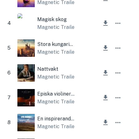
Magnetic Trailer
Magisk skog
4
Magnetic Trailer
Stora kungariket
5
Magnetic Trailer
,
Lesfm
Nattvakt
6
Magnetic Trailer
Episka violiner (orkester)
7
Magnetic Trailer
En inspirerande episk resa
8
Magnetic Trailer