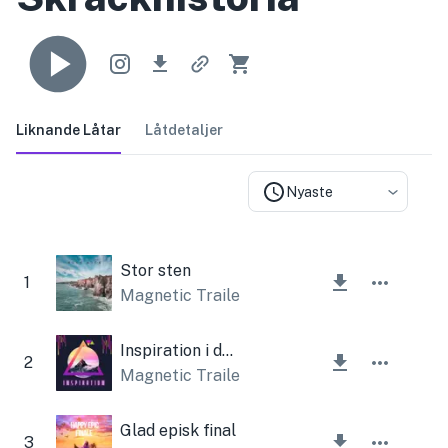
Liknande Låtar
Låtdetaljer
Nyaste
Stor sten
1
Magnetic Trailer
Inspiration i de episka bergen
2
Magnetic Trailer
Glad episk final
3